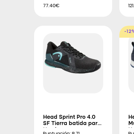
77.40€
12
-12
Head Sprint Pro 4.0
H
SF Tierra batida para
Mu
Hombres
H
Puntuación: 8.71
Pu