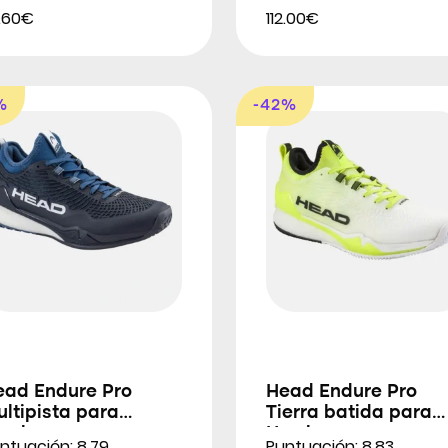
1.60€
112.00€
%
-42%
ead Endure Pro
Head Endure Pro
ltipista para
Tierra batida para
ombres
Hombres
ntuación: 8.79
Puntuación: 8.83