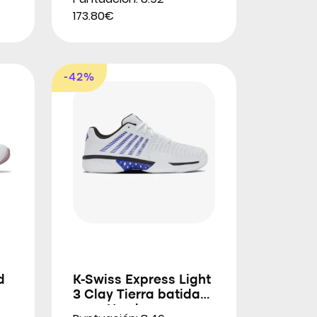
173.80€
-42%
d
K-Swiss Express Light
3 Clay Tierra batida
s
para Hombres