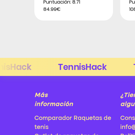
Puntuación: 8.71
Pu
84.99€
10
Más
¿Tie
información
algu
Comparador Raquetas de
Cons
tenis
info