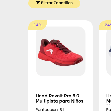
Filtrar Zapatillas
-14%
-2
Head Revolt Pro 5.0
He
Multipista para Niños
Mu
M
Puntuación: 8.1
Pu