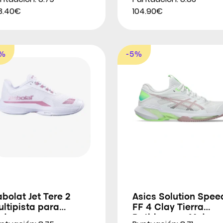
8.40€
104.90€
9%
-5%
bolat Jet Tere 2
Asics Solution Spee
ltipista para
FF 4 Clay Tierra
ujeres
Batida para Mujere