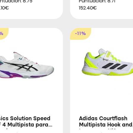
ntuación: 8.75
Puntuación: 8.71
.10€
152.40€
2%
-11%
ics Solution Speed
Adidas Courtflash
 4 Multipista para
Multipista Hook and
ombres
Loop para Niños