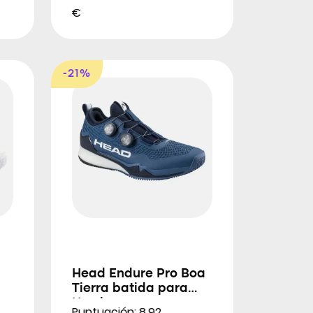
€
-21%
Head Endure Pro Boa
Tierra batida para
Hombres
Puntuación: 8.92