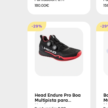
180.00€
15
-29%
-2
Head Endure Pro Boa
Ba
Multipista para
Mu
Hombres
M