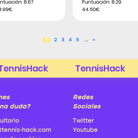
ntuación: 8.67
Puntuación: 8.29
8.99€
44.50€
1
2
3
4
5
...
»
nes
Redes
na duda?
Sociales
ultorio
Twitter
@tennis-hack.com
Youtube