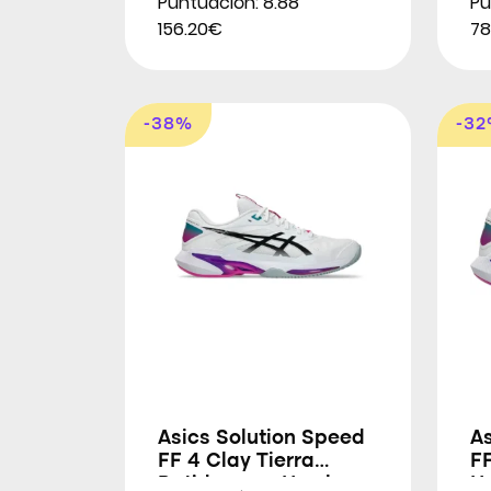
Puntuación: 8.88
Pu
156.20€
78
-38%
-3
Asics Solution Speed
As
FF 4 Clay Tierra
FF
Batida para Hombres
H