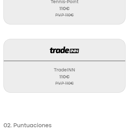
Tennis-Point
110€
P.V.P 110€
TradeINN
110€
P.V.P 110€
02. Puntuaciones