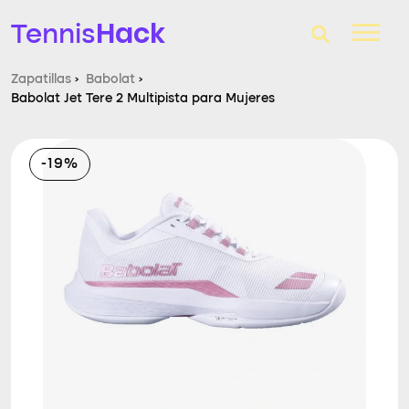
Hack
Tennis
Zapatillas
›
Babolat
›
Babolat Jet Tere 2 Multipista para Mujeres
T-Finder
Raquetas de tenis
-19%
Zapatillas
Comparador
Consultorio
Blog