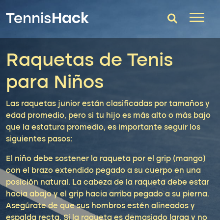
Hack
Tennis
Raquetas de Tenis
T-Finder
para Niños
Raquetas de tenis
Zapatillas
Las raquetas junior están clasificadas por tamaños y
edad promedio, pero si tu hijo es más alto o más bajo
Comparador
que la estatura promedio, es importante seguir los
siguientes pasos:
Consultorio
El niño debe sostener la raqueta por el grip (mango)
Blog
con el brazo extendido pegado a su cuerpo en una
posición natural. La cabeza de la raqueta debe estar
hacia abajo y el grip hacia arriba pegado a su pierna.
Asegúrate de que sus hombros estén alineados y
espalda recta. Si la raqueta es demasiado larga y no