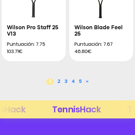
Wilson Pro Staff 25
Wilson Blade Feel
V13
25
Puntuación: 7.75
Puntuación: 7.67
103.71€
46.80€
1
2
3
4
5
»