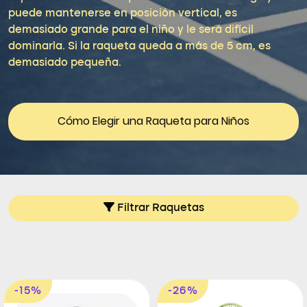
puede mantenerse en posición vertical, es
demasiado grande para el niño y le será difícil
dominarla. Si la raqueta queda a más de 5 cm, es
demasiado pequeña.
Cómo Elegir una Raqueta para Niños
Filtrar Raquetas
-15%
-26%