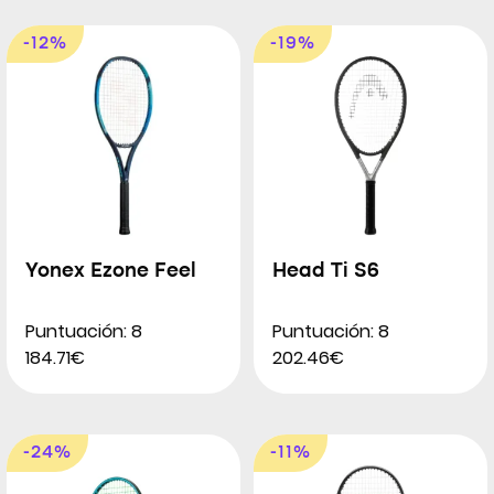
-12%
-19%
Yonex Ezone Feel
Head Ti S6
Puntuación: 8
Puntuación: 8
184.71€
202.46€
-24%
-11%