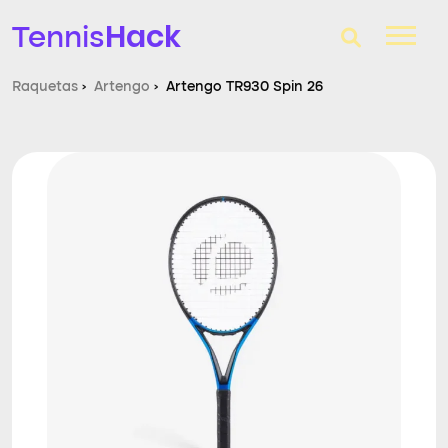
Hack
Tennis
Raquetas
›
Artengo
›
Artengo TR930 Spin 26
T-Finder
Raquetas de tenis
Zapatillas
Comparador
Consultorio
Blog