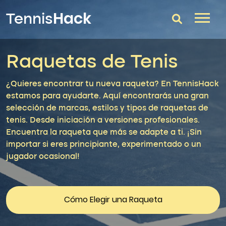
Hack
Tennis
Raquetas de Tenis
T-Finder
Raquetas de tenis
¿Quieres encontrar tu nueva raqueta? En TennisHack
estamos para ayudarte. Aquí encontrarás una gran
Zapatillas
selección de marcas, estilos y tipos de raquetas de
tenis. Desde iniciación a versiones profesionales.
Comparador
Encuentra la raqueta que más se adapte a ti. ¡Sin
importar si eres principiante, experimentado o un
Consultorio
jugador ocasional!
Blog
Cómo Elegir una Raqueta