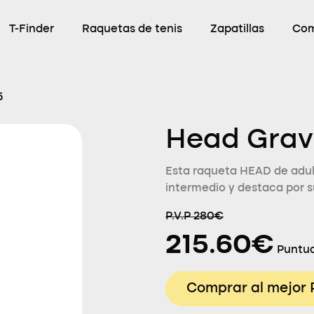
T-Finder
Raquetas de tenis
Zapatillas
Com
5
Head Gravi
Esta raqueta HEAD de adult
intermedio y destaca por s
P.V.P 280€
215.60€
Puntua
Comprar al mejor 