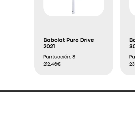
Babolat Pure Drive
Ba
2021
30
Puntuación: 8
Pu
212.46€
23