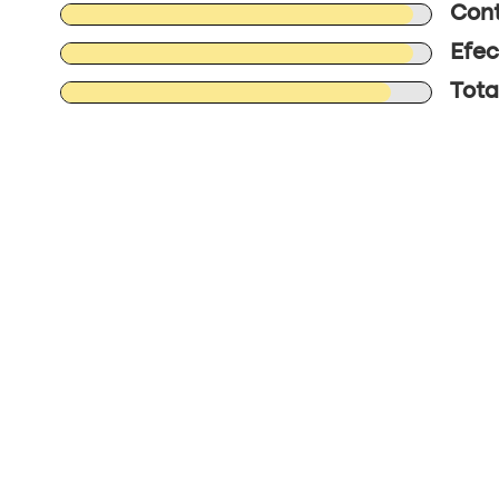
Cont
Efec
Tota