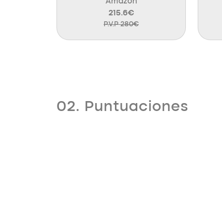
Amazon
215.6€
P.V.P 280€
02. Puntuaciones