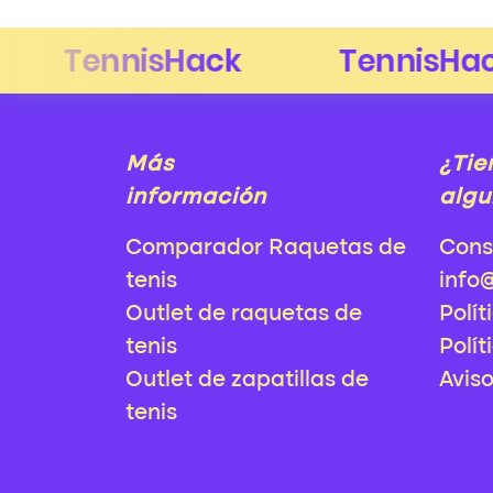
Más
¿Tie
información
algu
Comparador Raquetas de
Cons
tenis
info
Outlet de raquetas de
Polít
tenis
Polít
Outlet de zapatillas de
Avis
tenis