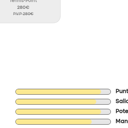
Tennis-Point
280€
P.V.P 280€
Punt
Sali
Pote
Mane