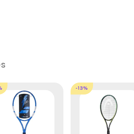
es
%
-13%