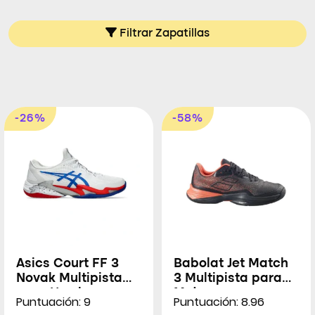
Filtrar Zapatillas
-26%
-58%
Asics Court FF 3
Babolat Jet Match
Novak Multipista
3 Multipista para
para Hombres
Mujeres
Puntuación: 9
Puntuación: 8.96