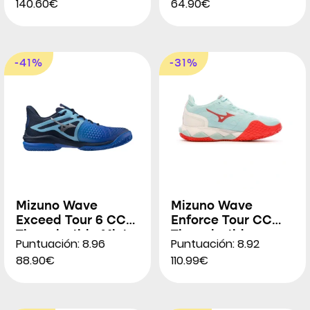
140.60€
64.90€
-41%
-31%
Mizuno Wave
Mizuno Wave
Exceed Tour 6 CC
Enforce Tour CC
Tierra batida Mixta
Tierra batida para
Puntuación: 8.96
Puntuación: 8.92
Mujeres
88.90€
110.99€