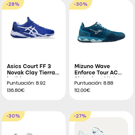
-28%
-30%
Asics Court FF 3
Mizuno Wave
Novak Clay Tierra
Enforce Tour AC
batida para
Pista dura MIxta
Puntuación: 8.92
Puntuación: 8.88
Hombres
136.80€
112.00€
-30%
-27%