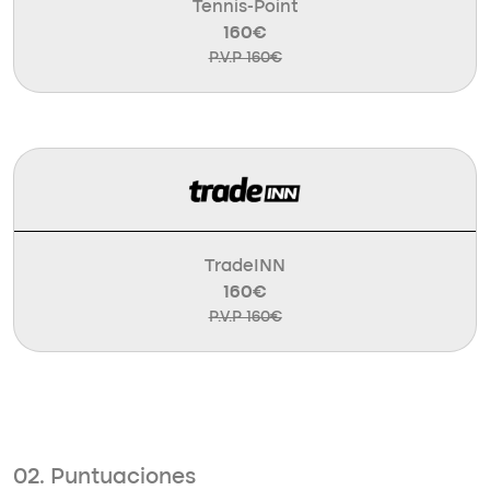
Tennis-Point
160€
P.V.P 160€
TradeINN
160€
P.V.P 160€
02. Puntuaciones