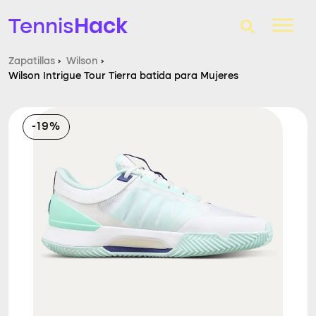
Hack
Tennis
Zapatillas
›
Wilson
›
Wilson Intrigue Tour Tierra batida para Mujeres
T-Finder
Raquetas de tenis
-19%
Zapatillas
Comparador
Consultorio
Blog