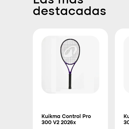
Las más
destacadas
Kuikma Control Pro
K
300 V2 2026x
3