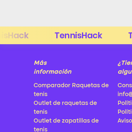
Más
¿Tie
información
algu
Comparador Raquetas de
Cons
tenis
info
Outlet de raquetas de
Polít
tenis
Polít
Outlet de zapatillas de
Avis
tenis