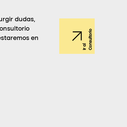
rgir dudas,
onsultorio
testaremos en