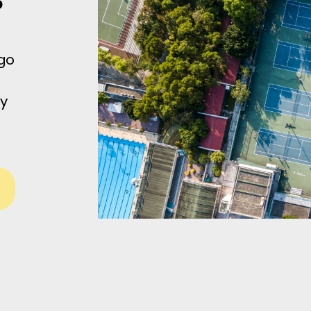
S
ego
 y