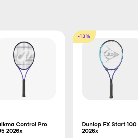
-13%
uikma Control Pro
Dunlop FX Start 100
05 2026x
2026x