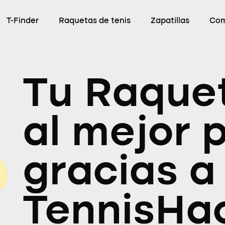
T-Finder
Raquetas de tenis
Zapatillas
Com
Tu Raquet
al mejor 
gracias a
TennisHa