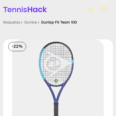
Hack
Tennis
Raquetas
›
Dunlop
›
Dunlop FX Team 100
T-Finder
Raquetas de tenis
-22%
Zapatillas
Comparador
Consultorio
Blog