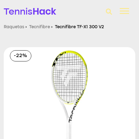
Hack
Tennis
Raquetas
›
Tecnifibre
›
Tecnifibre TF-X1 300 V2
T-Finder
Raquetas de tenis
-22%
Zapatillas
Comparador
Consultorio
Blog