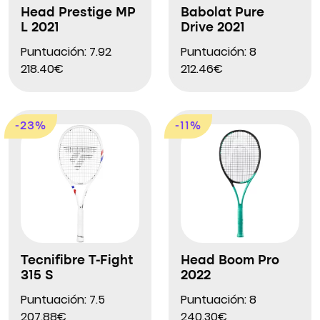
Head Prestige MP
Babolat Pure
L 2021
Drive 2021
Puntuación: 7.92
Puntuación: 8
218.40€
212.46€
-23%
-11%
Tecnifibre T-Fight
Head Boom Pro
315 S
2022
Puntuación: 7.5
Puntuación: 8
207.88€
240.30€