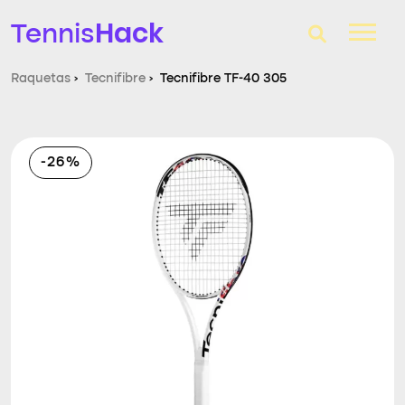
Hack
Tennis
Raquetas
›
Tecnifibre
›
Tecnifibre TF-40 305
T-Finder
Raquetas de tenis
-26%
Zapatillas
Comparador
Consultorio
Blog