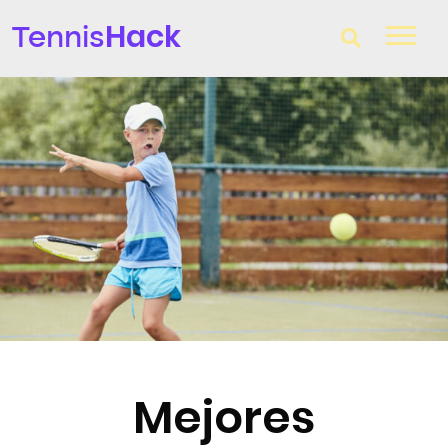
Hack
Tennis
T-Finder
Raquetas de tenis
Zapatillas
Comparador
Consultorio
Blog
Mejores