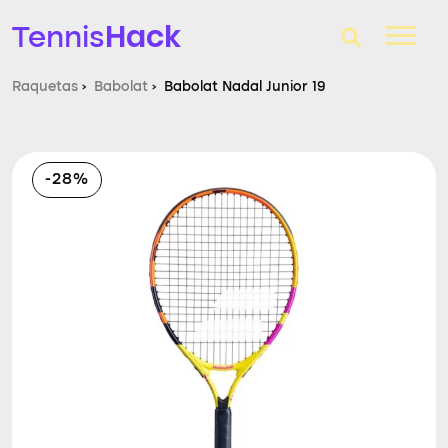
Hack
Tennis
Raquetas
›
Babolat
›
Babolat Nadal Junior 19
T-Finder
Raquetas de tenis
-28%
Zapatillas
Comparador
Consultorio
Blog