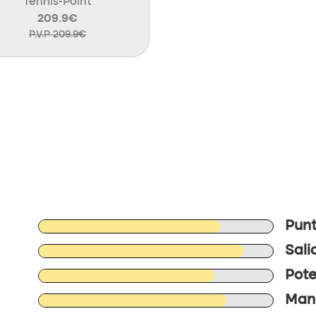
Tennis-Point
209.9€
P.V.P 209.9€
Punt
Sali
Pote
Mane