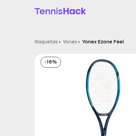
Hack
Tennis
Raquetas
›
Yonex
›
Yonex Ezone Feel
-16%