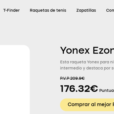
T-Finder
Raquetas de tenis
Zapatillas
Com
Yonex Ezon
Esta raqueta Yonex para ni
intermedio y destaca por su
P.V.P 209.9€
176.32€
Puntua
Comprar al mejor 