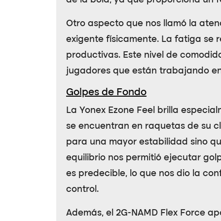
de la bola, ya que proporciona un 
Otro aspecto que nos llamó la ate
exigente físicamente. La fatiga se 
productivas. Este nivel de comodid
jugadores que están trabajando en 
Golpes de Fondo
La
Yonex Ezone Feel
brilla especia
se encuentran en raquetas de su cl
para una mayor estabilidad sino qu
equilibrio nos permitió ejecutar g
es predecible, lo que nos dio la co
control.
Además, el
2G-NAMD Flex Force
apo