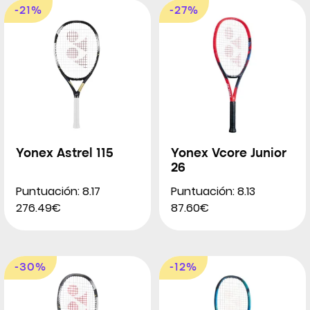
-21%
-27%
Yonex Astrel 115
Yonex Vcore Junior
26
Puntuación: 8.17
Puntuación: 8.13
276.49€
87.60€
-30%
-12%