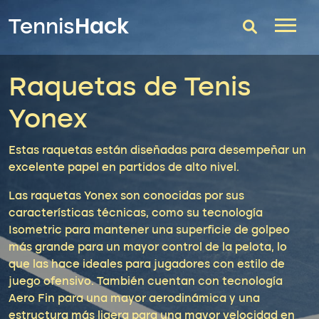
Hack
Tennis
Raquetas de Tenis
T-Finder
Yonex
Raquetas de tenis
Zapatillas
Est
as
ra
quet
as
est
án
dise
ñ
adas
para
des
em
pe
ñ
ar
un
excel
ente
pap
el
en
partidos
de
al
to
n
ive
l
.
Comparador
Las raquetas Yonex son conocidas por sus
Consultorio
características técnicas, como su tecnología
Isometric para mantener una superficie de golpeo
Blog
más grande para un mayor control de la pelota, lo
que las hace ideales para jugadores con estilo de
juego ofensivo. También cuentan con tecnología
Aero Fin para una mayor aerodinámica y una
estructura más ligera para una mayor velocidad en