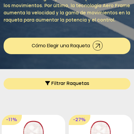
los movimientos. Por último,
la tecnología Aero Frame
aumenta la velocidad y la gama de movimientos en la
raqueta para aumentar la potencia y el control.
Cómo Elegir una Raqueta
Filtrar Raquetas
-11%
-27%