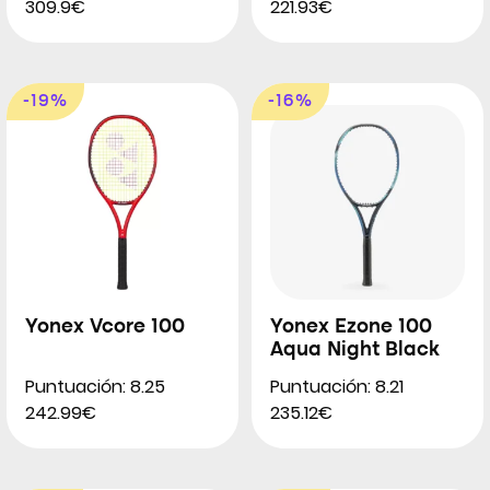
309.9€
221.93€
-19%
-16%
Yonex Vcore 100
Yonex Ezone 100
Aqua Night Black
Puntuación: 8.25
Puntuación: 8.21
242.99€
235.12€