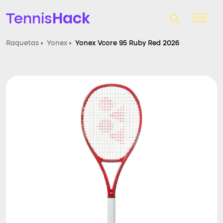
Hack
Tennis
Raquetas
›
Yonex
›
Yonex Vcore 95 Ruby Red 2026
T-Finder
Raquetas de tenis
Zapatillas
Comparador
Consultorio
Blog