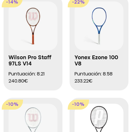
-14%
-22%
Wilson Pro Staff
Yonex Ezone 100
97LS V14
V8
Puntuación: 8.21
Puntuación: 8.58
240.80€
233.22€
-10%
-10%