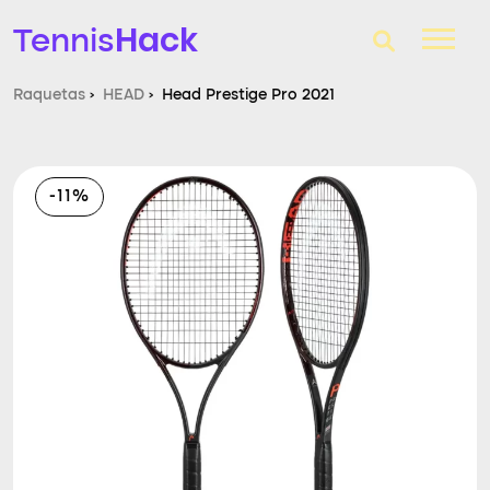
Hack
Tennis
Raquetas
›
HEAD
›
Head Prestige Pro 2021
T-Finder
Raquetas de tenis
-11%
Zapatillas
Comparador
Consultorio
Blog