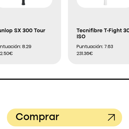
unlop SX 300 Tour
Tecnifibre T-Fight 3
ISO
ntuación: 8.29
Puntuación: 7.63
2.50€
231.36€
Comprar