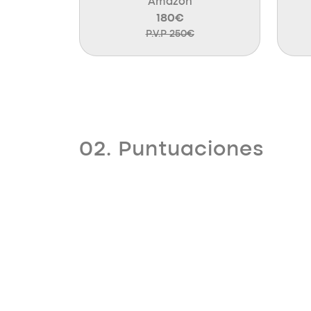
Amazon
180€
P.V.P 250€
02. Puntuaciones