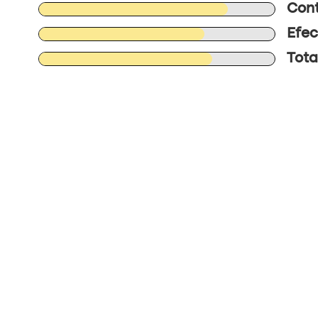
Cont
Efec
Tota