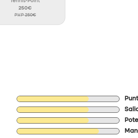
Tennis-Point
250€
P.V.P 250€
Punt
Sali
Pote
Mane