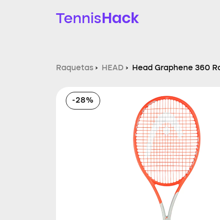
Hack
Tennis
Raquetas
›
HEAD
›
Head Graphene 360 Ra
-28%