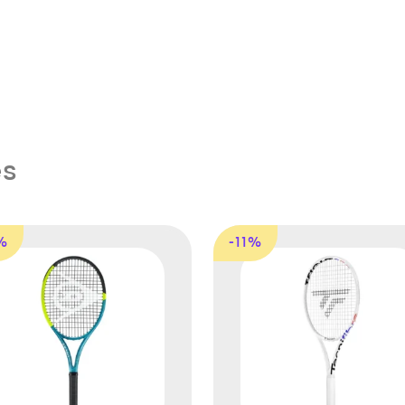
es
%
-11%