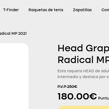
T-Finder
Raquetas de tenis
Zapatillas
Com
dical MP 2021
Head Grap
Radical MP
Esta raqueta HEAD de adult
intermedio y destaca por s
P.V.P 250€
180.00€
Puntu