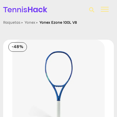
Hack
Tennis
Raquetas
›
Yonex
›
Yonex Ezone 100L V8
T-Finder
Raquetas de tenis
-48%
Zapatillas
Comparador
Consultorio
Blog