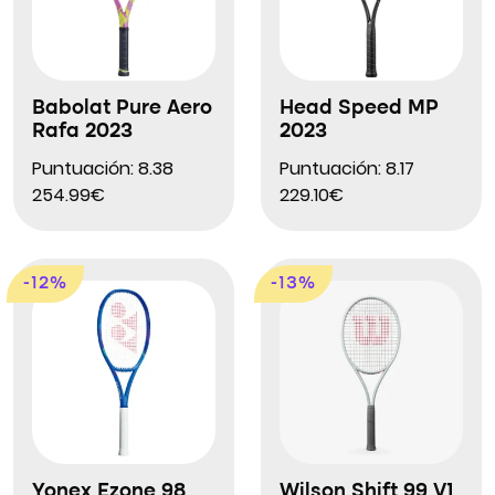
Babolat Pure Aero
Head Speed MP
Rafa 2023
2023
Puntuación: 8.38
Puntuación: 8.17
254.99€
229.10€
-12%
-13%
Yonex Ezone 98
Wilson Shift 99 V1