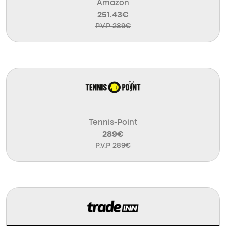
Amazon
251.43€
P.V.P 289€
Tennis-Point
289€
P.V.P 289€