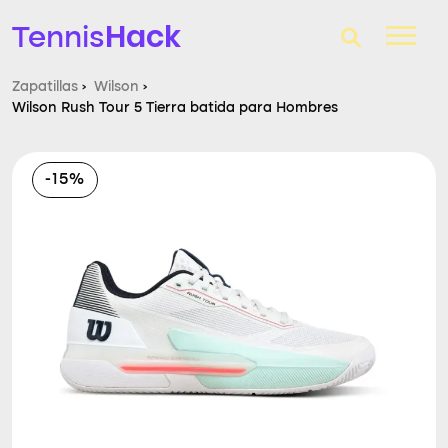
Hack
Tennis
Zapatillas
›
Wilson
›
Wilson Rush Tour 5 Tierra batida para Hombres
T-Finder
Raquetas de tenis
-15%
Zapatillas
Comparador
Consultorio
Blog