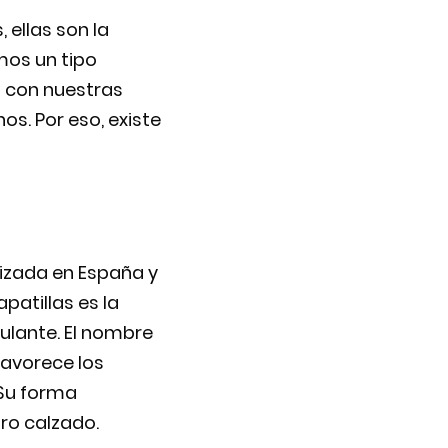
 ellas son la
mos un tipo
o con nuestras
s. Por eso, existe
ilizada en España y
patillas es la
ulante. El nombre
favorece los
 Su forma
tro calzado.