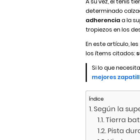
A su vez, el tenis t
determinado calzado
adherencia
a la su
tropiezos en los d
En este artículo, l
los ítems citados:
s
Si lo que necesit
mejores zapatill
Índice
Según la supe
Tierra ba
Pista dur