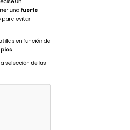
recise un
tener una
fuerte
o
para evitar
tillas en función de
 pies
.
na selección de las