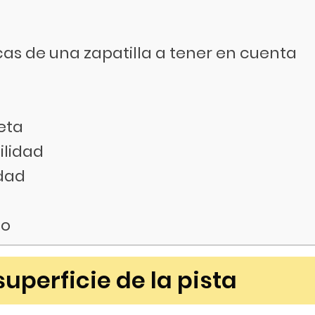
cas de una zapatilla a tener en cuenta
üeta
ilidad
dad
go
superficie de la pista