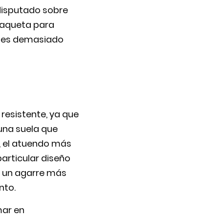
 disputado sobre
 raqueta para
ienes demasiado
resistente, ya que
 una suela que
, el atuendo más
particular diseño
e un agarre más
nto.
mar en