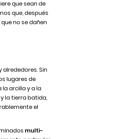
giere que sean de
demos que, después
r que no se dañen
y alrededores. Sin
os lugares de
a arcilla y a la
 la tierra batida,
derablemente el
nominados
multi-