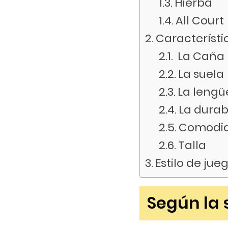
Hierba
All Court
Característi
La Caña
La suela
La leng
La durab
Comodi
Talla
Estilo de jue
Según la 