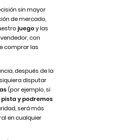
cisión sin mayor
ción de mercado,
nuestro
juego
y las
 vendedor, con
de comprar las
ncia, después de la
siquiera disputar
das
(por ejemplo, si
pista y podremos
uridad, será más
ral en cualquier