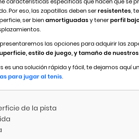
iene características específicas que hacen que se p
. Por eso, las zapatillas deben ser
resistentes
, 
perficie, ser bien
amortiguadas
y tener
perfil baj
esplazamientos.
es presentaremos las opciones para adquirir las zapa
uperficie, estilo de juego, y tamaño de nuestros
as es una solución rápida y fácil, te dejamos aquí u
as para jugar al tenis
.
rficie de la pista
tida
a