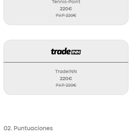
Tennis-Point
220€
P.V.P 220€
TradeINN
220€
P.V.P 220€
02. Puntuaciones