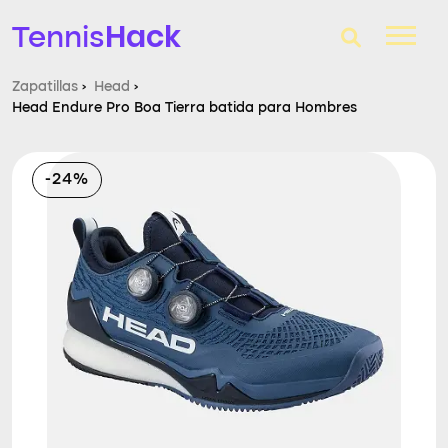
Hack
Tennis
Zapatillas
›
Head
›
Head Endure Pro Boa Tierra batida para Hombres
T-Finder
Raquetas de tenis
-24%
Zapatillas
Comparador
Consultorio
Blog