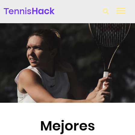
Hack
Tennis
T-Finder
Raquetas de tenis
Zapatillas
Comparador
Consultorio
Blog
Mejores