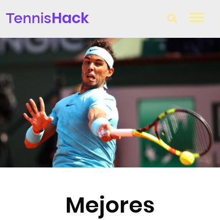
Hack
Tennis
T-Finder
Raquetas de tenis
Zapatillas
Comparador
Consultorio
Blog
Mejores