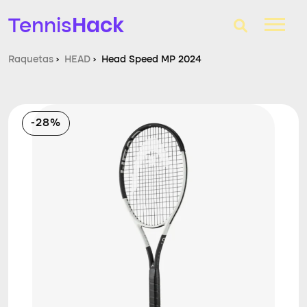
Hack
Tennis
Raquetas
›
HEAD
›
Head Speed MP 2024
T-Finder
Raquetas de tenis
-28%
Zapatillas
Comparador
Consultorio
Blog