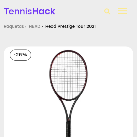
Hack
Tennis
Raquetas
›
HEAD
›
Head Prestige Tour 2021
T-Finder
Raquetas de tenis
-26%
Zapatillas
Comparador
Consultorio
Blog