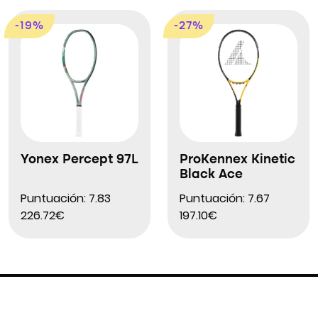
-19%
-27%
Yonex Percept 97L
ProKennex Kinetic
Black Ace
Puntuación: 7.83
Puntuación: 7.67
226.72€
197.10€