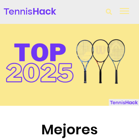
Hack
Tennis
T-Finder
Raquetas de tenis
Zapatillas
Comparador
Consultorio
Blog
Mejores