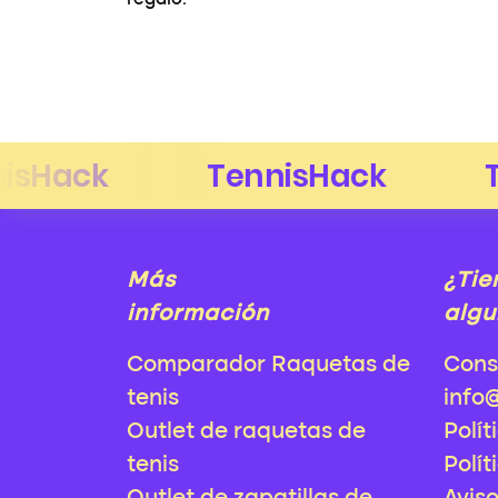
regalo.
Más
¿Tie
información
algu
Comparador Raquetas de
Cons
tenis
info
Outlet de raquetas de
Polít
tenis
Polít