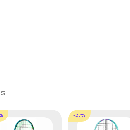
es
9%
-27%