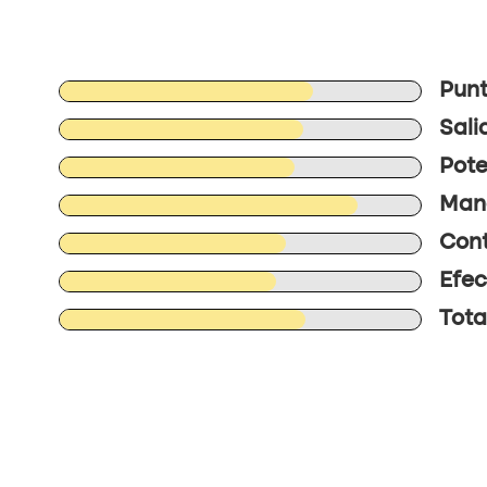
Punt
Sali
Pote
Mane
Cont
Efec
Tota