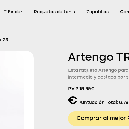
T-Finder
Raquetas de tenis
Zapatillas
Com
r 23
Artengo TR
Esta raqueta Artengo para 
intermedio y destaca por s
P.V.P 19.99€
€
Puntuación Total:
6.79
Comprar al mejor 