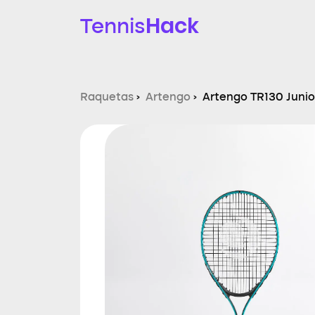
Hack
Tennis
Raquetas
›
Artengo
›
Artengo TR130 Junio