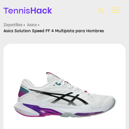
Hack
Tennis
Zapatillas
›
Asics
›
Asics Solution Speed FF 4 Multipista para Hombres
T-Finder
Raquetas de tenis
Zapatillas
Comparador
Consultorio
Blog