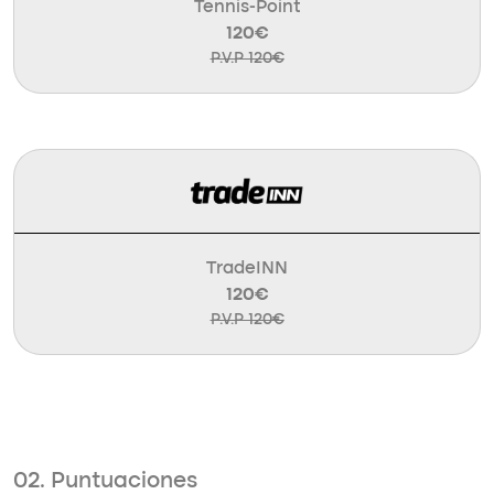
Tennis-Point
120€
P.V.P 120€
TradeINN
120€
P.V.P 120€
02. Puntuaciones