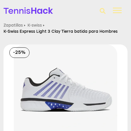
Hack
Tennis
Zapatillas
›
K-swiss
›
K-Swiss Express Light 3 Clay Tierra batida para Hombres
T-Finder
Raquetas de tenis
-25%
Zapatillas
Comparador
Consultorio
Blog