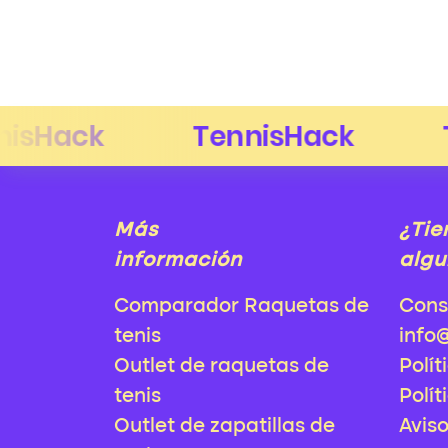
Más
¿Tie
información
algu
Comparador Raquetas de
Cons
tenis
info
Outlet de raquetas de
Polít
tenis
Polít
Outlet de zapatillas de
Avis