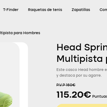
T-Finder
Raquetas de tenis
Zapatillas
Com
ltipista para Hombres
Head Sprin
Multipista
Este casco Head hombre es
y destaca por su agarre.
P.V.P 160€
115.20€
Puntuac