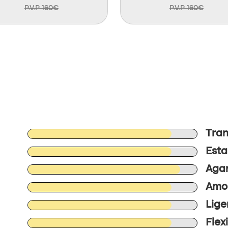
P.V.P 160€
P.V.P 160€
Tran
Esta
Agar
Amor
Lige
Flex