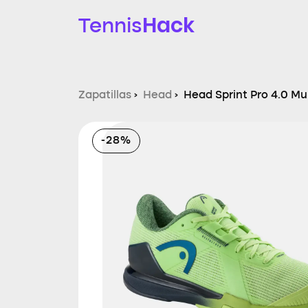
Hack
Tennis
Zapatillas
›
Head
›
Head Sprint Pro 4.0 Mu
-28%