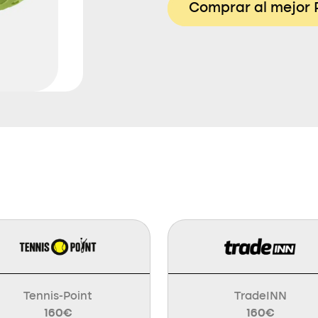
Comprar al mejor 
Tennis-Point
TradeINN
160€
160€