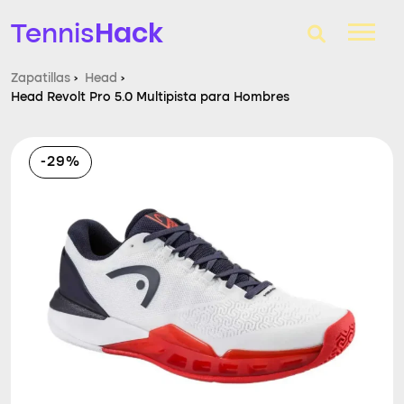
Hack
Tennis
Zapatillas
›
Head
›
Head Revolt Pro 5.0 Multipista para Hombres
T-Finder
Raquetas de tenis
-29%
Zapatillas
Comparador
Consultorio
Blog