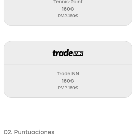
Tennis-Point
160€
P.V.P 160€
TradeINN
160€
P.V.P 160€
02. Puntuaciones