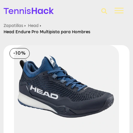
Hack
Tennis
Zapatillas
›
Head
›
Head Endure Pro Multipista para Hombres
T-Finder
Raquetas de tenis
-10%
Zapatillas
Comparador
Consultorio
Blog