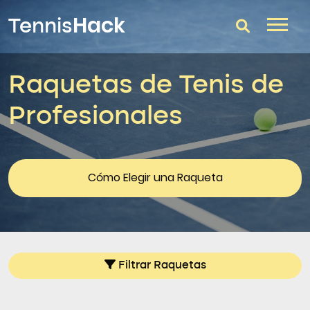
Hack
Tennis
Raquetas de Tenis de
T-Finder
Profesionales
Raquetas de tenis
Zapatillas
Comparador
Cómo Elegir una Raqueta
Consultorio
Blog
Filtrar Raquetas