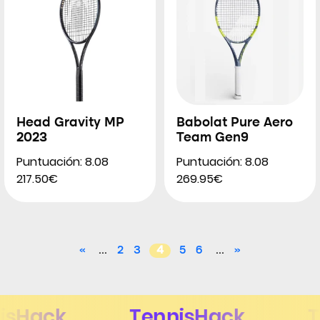
Head Gravity MP
Babolat Pure Aero
2023
Team Gen9
Puntuación: 8.08
Puntuación: 8.08
217.50€
269.95€
«
...
2
3
4
5
6
...
»