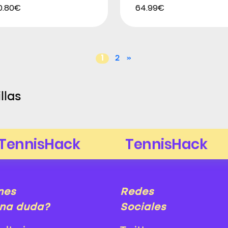
0.80€
64.99€
1
2
»
llas
nes
Redes
na duda?
Sociales