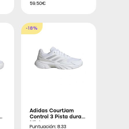
59.50€
-18%
Adidas CourtJam
a
Control 3 Pista dura
Mixta
Puntuación: 8.33