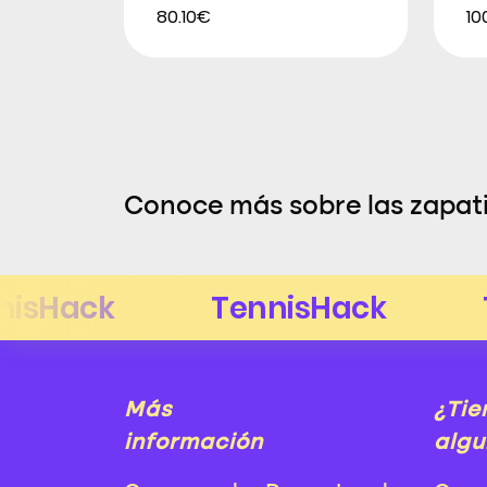
80.10€
10
Conoce más sobre las zapati
Más
¿Tie
información
algu