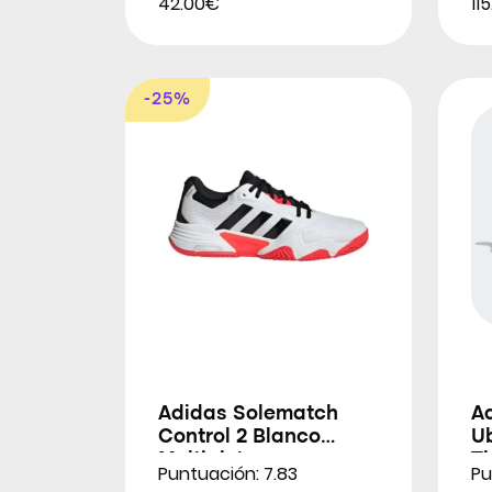
42.00€
11
-25%
Adidas Solematch
A
Control 2 Blanco
Ub
Multipista para
Ti
Puntuación: 7.83
Pu
Hombres