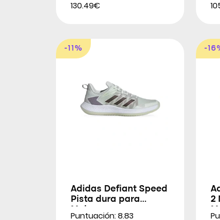
130.49€
10
-11%
-16
Adidas Defiant Speed
A
Pista dura para
2 
Mujeres
M
Puntuación: 8.83
Pu