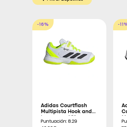
-16%
-11
Adidas Courtflash
A
Multipista Hook and
Co
Loop para Niños
Mu
Puntuación: 8.29
Pu
H