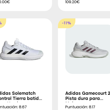
0.00€
109.20€
%
-11%
didas Solematch
Adidas Gamecourt 2
ntrol Tierra batida
Pista dura para
ara Hombres
Mujeres
ntuación: 8.67
Puntuación: 8.17