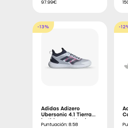
97.99€
15
-13%
-12
Adidas Adizero
A
Ubersonic 4.1 Tierra
Co
batida para Hombres
p
Puntuación: 8.58
Pu