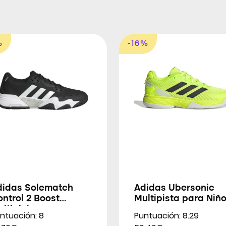
%
-16%
didas Solematch
Adidas Ubersonic
ntrol 2 Boost
Multipista para Niñ
ltipista para
ntuación: 8
Puntuación: 8.29
ombres