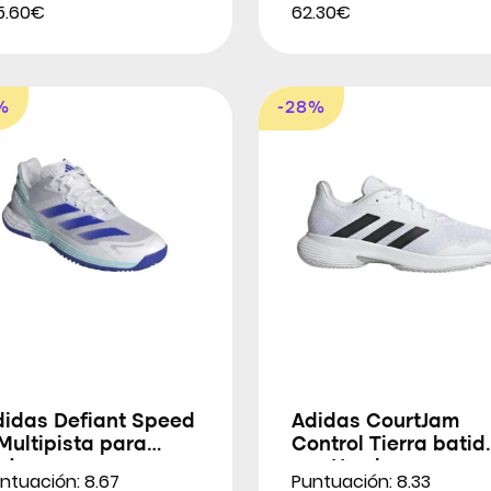
5.60€
62.30€
%
-28%
didas Defiant Speed
Adidas CourtJam
Multipista para
Control Tierra batid
ujeres
par Hombres
ntuación: 8.67
Puntuación: 8.33