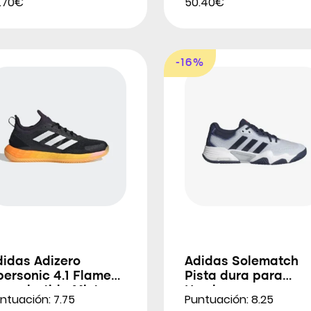
5.70€
50.40€
-16%
didas Adizero
Adidas Solematch
ersonic 4.1 Flame
Pista dura para
erra batida Mixta
Hombre
ntuación: 7.75
Puntuación: 8.25