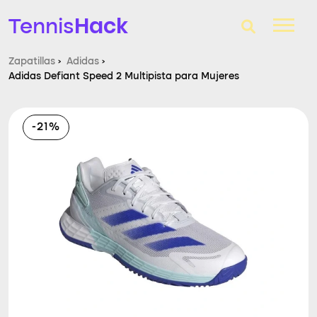
Hack
Tennis
Zapatillas
›
Adidas
›
Adidas Defiant Speed 2 Multipista para Mujeres
T-Finder
Raquetas de tenis
-21%
Zapatillas
Comparador
Consultorio
Blog