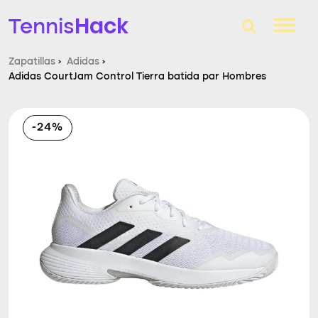
Hack
Tennis
Zapatillas
›
Adidas
›
Adidas CourtJam Control Tierra batida par Hombres
T-Finder
Raquetas de tenis
-24%
Zapatillas
Comparador
Consultorio
Blog