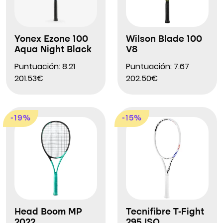
Yonex Ezone 100
Wilson Blade 100
Aqua Night Black
V8
Puntuación: 8.21
Puntuación: 7.67
201.53€
202.50€
-19%
-15%
Head Boom MP
Tecnifibre T-Fight
2022
295 ISO