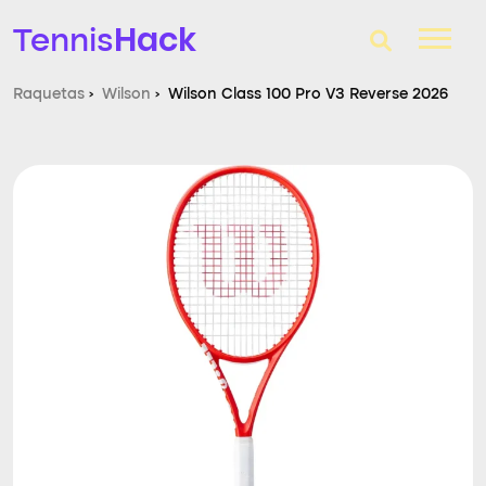
Hack
Tennis
Raquetas
›
Wilson
›
Wilson Class 100 Pro V3 Reverse 2026
T-Finder
Raquetas de tenis
Zapatillas
Comparador
Consultorio
Blog