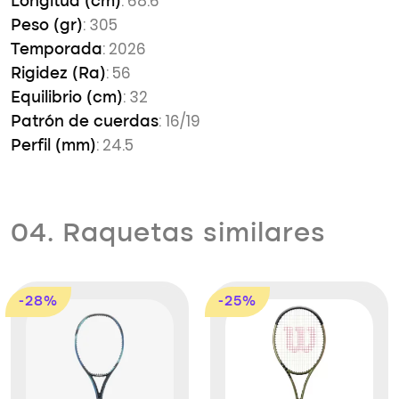
: 68.6
Longitud (cm)
: 305
Peso (gr)
: 2026
Temporada
: 56
Rigidez (Ra)
: 32
Equilibrio (cm)
: 16/19
Patrón de cuerdas
: 24.5
Perfil (mm)
04. Raquetas similares
-28%
-25%