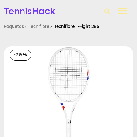
Hack
Tennis
Raquetas
›
Tecnifibre
›
Tecnifibre T-Fight 285
T-Finder
Raquetas de tenis
-29%
Zapatillas
Comparador
Consultorio
Blog