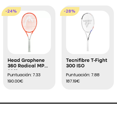
-24%
-28%
Head Graphene
Tecnifibre T-Fight
360 Radical MP
300 ISO
2021
Puntuación: 7.33
Puntuación: 7.88
190.00€
187.19€