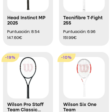
Head Instinct MP
Tecnifibre T-Fight
2025
255
Puntuación: 8.54
Puntuación: 6.96
147.60€
151.99€
-19%
-10%
Wilson Pro Staff
Wilson Six One
Team Classic
Team