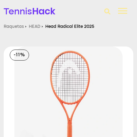
Hack
Tennis
Raquetas
›
HEAD
›
Head Radical Elite 2025
T-Finder
Raquetas de tenis
-11%
Zapatillas
Comparador
Consultorio
Blog