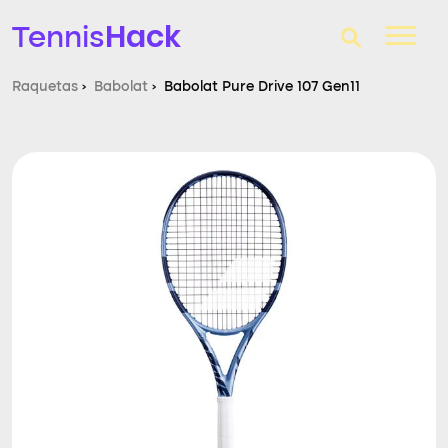
Hack
Tennis
Raquetas
›
Babolat
›
Babolat Pure Drive 107 Gen11
T-Finder
Raquetas de tenis
Zapatillas
Comparador
Consultorio
Blog