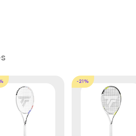
es
8%
-21%