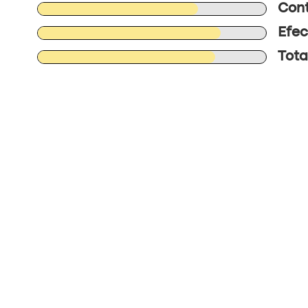
Cont
Efec
Tota