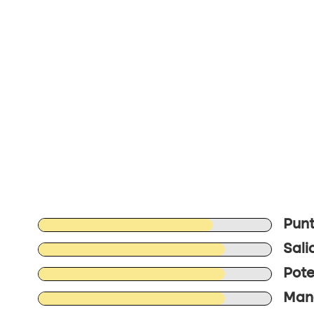
Punt
Sali
Pote
Mane