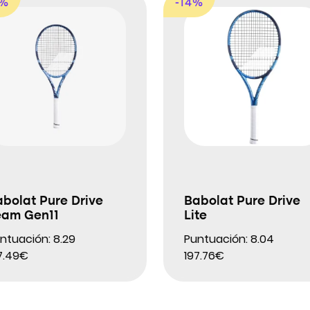
3%
-14%
bolat Pure Drive
Babolat Pure Drive
eam Gen11
Lite
ntuación: 8.29
Puntuación: 8.04
7.49€
197.76€