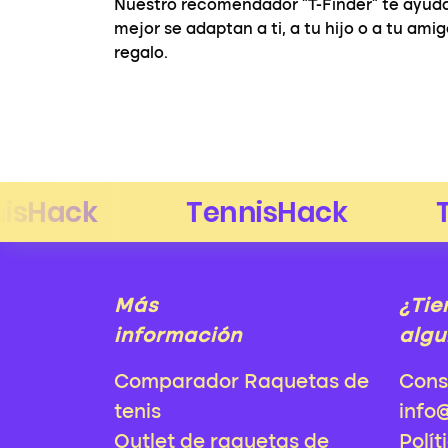
Nuestro recomendador "T-Finder" te ayuda
mejor se adaptan a ti, a tu hijo o a tu ami
regalo.
Más
¿Tie
información
algu
Comparador Raquetas de
Cons
tenis
info
Outlet de raquetas de
Polít