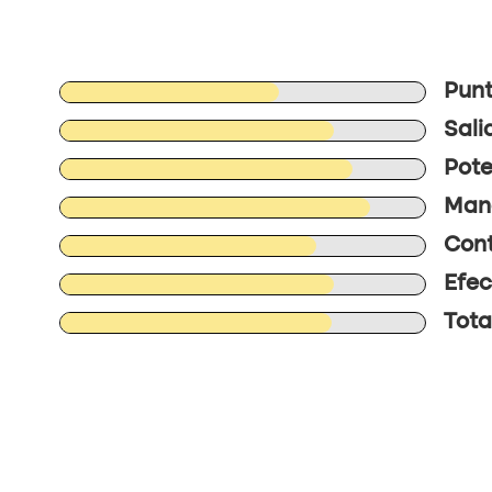
Punt
Sali
Pote
Mane
Cont
Efec
Tota