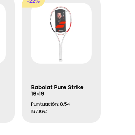
-22%
Babolat Pure Strike
16×19
Puntuación: 8.54
187.16€