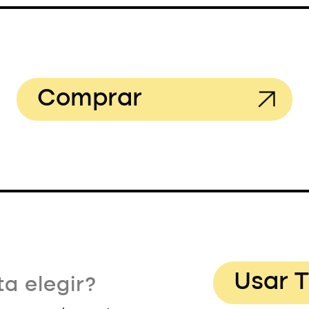
Comprar
Usar T
a elegir?