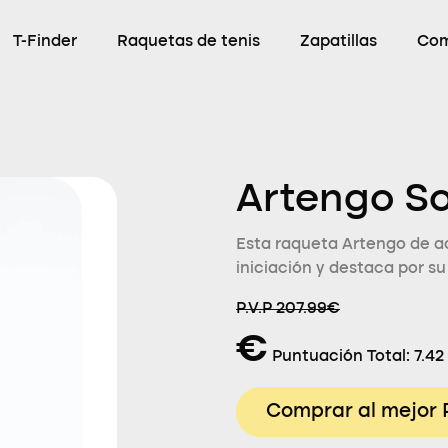
T-Finder
Raquetas de tenis
Zapatillas
Com
Artengo So
Esta raqueta Artengo de ad
iniciación y destaca por s
P.V.P 207.99€
€
Puntuación Total:
7.42
Comprar al mejor 