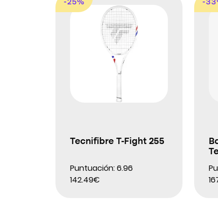
-25%
-3
Tecnifibre T-Fight 255
Ba
T
Puntuación: 6.96
Pu
142.49€
16