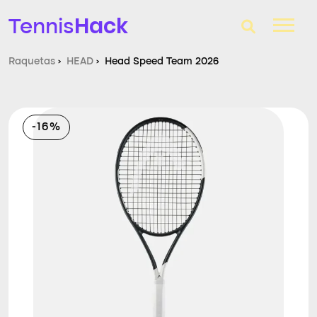
Hack
Tennis
Raquetas
›
HEAD
›
Head Speed Team 2026
T-Finder
Raquetas de tenis
-16%
Zapatillas
Comparador
Consultorio
Blog