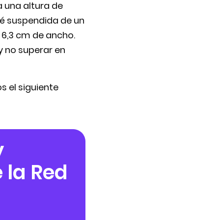
a una altura de
sté suspendida de un
 6,3 cm de ancho.
y no superar en
s el siguiente
y
 la Red