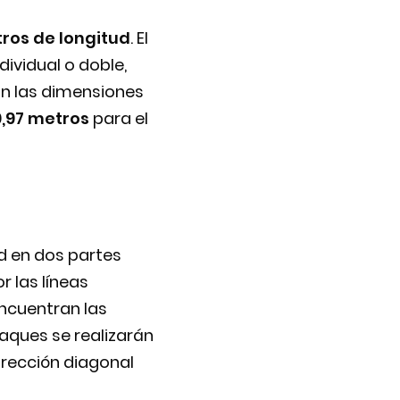
tros de longitud
. El
ividual o doble,
n las dimensiones
0,97 metros
para el
ed en dos partes
r las líneas
encuentran las
aques se realizarán
irección diagonal