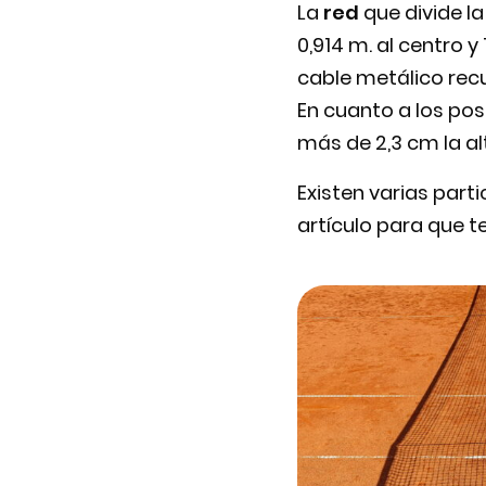
La
red
que divide l
0,914 m. al centro 
cable metálico recu
En cuanto a los po
más de 2,3 cm la alt
Existen varias part
artículo para que t