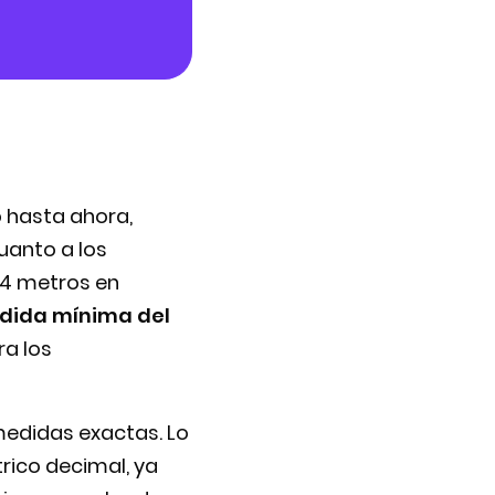
o hasta ahora,
uanto a los
 4 metros en
dida mínima del
a los
medidas exactas. Lo
rico decimal, ya