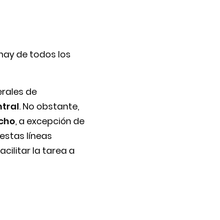
hay de todos los
erales de
ntral
. No obstante,
ncho
, a excepción de
 estas líneas
cilitar la tarea a