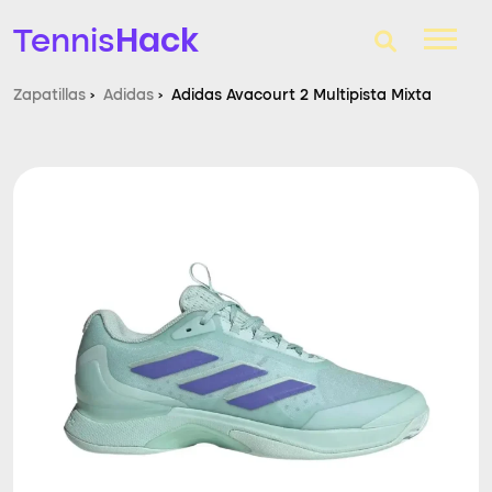
Hack
Tennis
Zapatillas
›
Adidas
›
Adidas Avacourt 2 Multipista Mixta
T-Finder
Raquetas de tenis
Zapatillas
Comparador
Consultorio
Blog