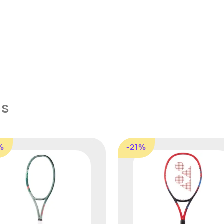
es
%
-21%