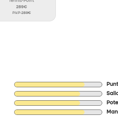
Tennis-Point
289€
P.V.P 289€
Punt
Sali
Pote
Mane