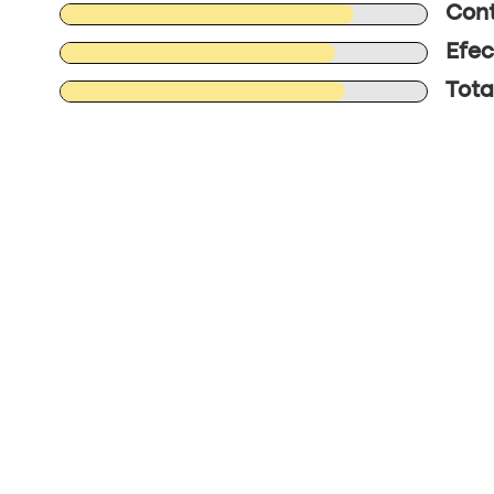
Cont
Efec
Tota