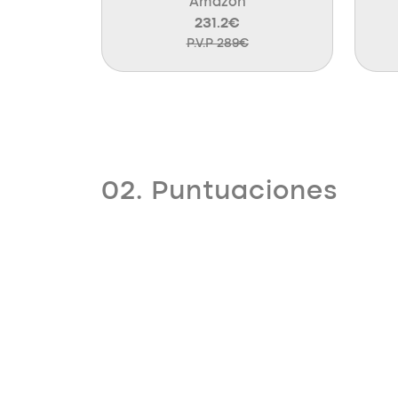
Amazon
231.2€
P.V.P 289€
02. Puntuaciones