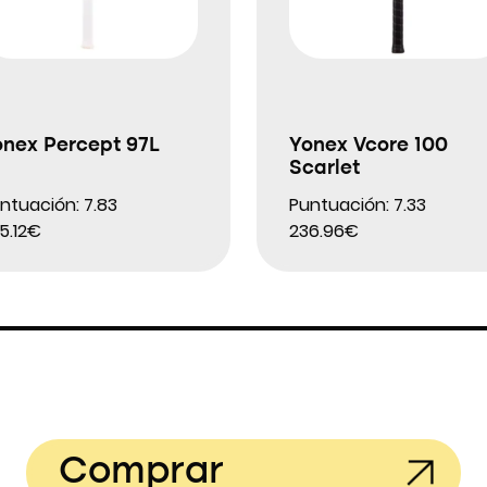
onex Percept 97L
Yonex Vcore 100
Scarlet
ntuación: 7.83
Puntuación: 7.33
5.12€
236.96€
Comprar