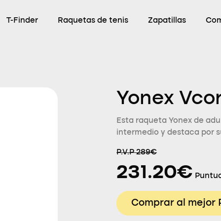
T-Finder
Raquetas de tenis
Zapatillas
Com
Yonex Vco
Esta raqueta Yonex de adul
intermedio y destaca por s
P.V.P 289€
231.20€
Puntua
Comprar al mejor 