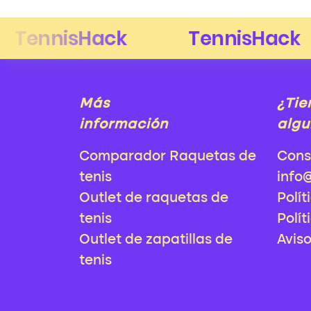
Más
¿Tie
información
algu
Comparador Raquetas de
Cons
tenis
info
Outlet de raquetas de
Polít
tenis
Polít
Outlet de zapatillas de
Avis
tenis