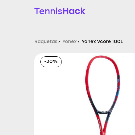
Hack
Tennis
Raquetas
›
Yonex
›
Yonex Vcore 100L
-20%