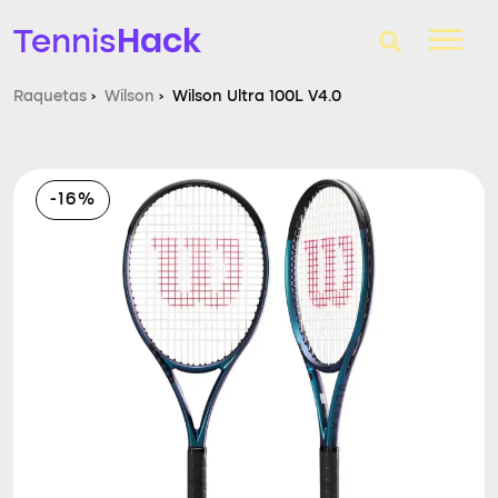
Hack
Tennis
Raquetas
›
Wilson
›
Wilson Ultra 100L V4.0
T-Finder
Raquetas de tenis
-16%
Zapatillas
Comparador
Consultorio
Blog