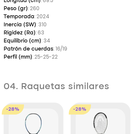
: 69.5
Longitud (cm)
: 260
Peso (gr)
: 2024
Temporada
: 310
Inercia (SW)
: 63
Rigidez (Ra)
: 34
Equilibrio (cm)
: 16/19
Patrón de cuerdas
: 25-25-22
Perfil (mm)
04. Raquetas similares
-28%
-28%