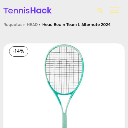
Hack
Tennis
Raquetas
›
HEAD
›
Head Boom Team L Alternate 2024
T-Finder
Raquetas de tenis
-14%
Zapatillas
Comparador
Consultorio
Blog